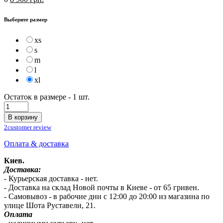
Выберите размер
xs
s
m
l
xl
Остаток в размере -
1
шт.
В корзину
2
customer review
Оплата & доставка
Киев.
Доставка:
- Курьерская доставка - нет.
- Доставка на склад Новой почты в Киеве - от 65 гривен.
- Самовывоз - в рабочие дни с 12:00 до 20:00 из магазина по
улице Шота Руставели, 21.
Оплата