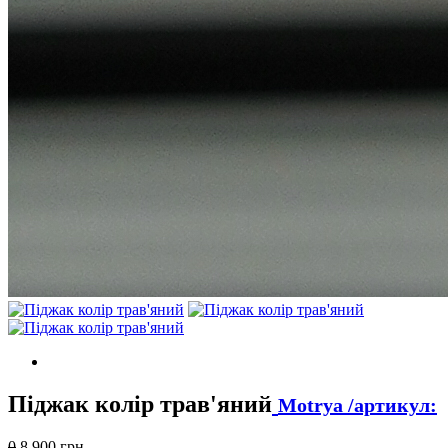
Піджак колір трав'яний
Motrya
/
артикул:
0
8 900
грн.