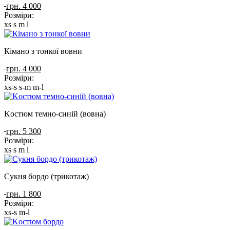
грн. 4 000
Розміри:
xs
s
m
l
Кімано з тонкої вовни
грн. 4 000
Розміри:
xs-s
s-m
m-l
Kостюм темно-синій (вовна)
грн. 5 300
Розміри:
xs
s
m
l
Сукня бордо (трикотаж)
грн. 1 800
Розміри:
xs-s
m-l