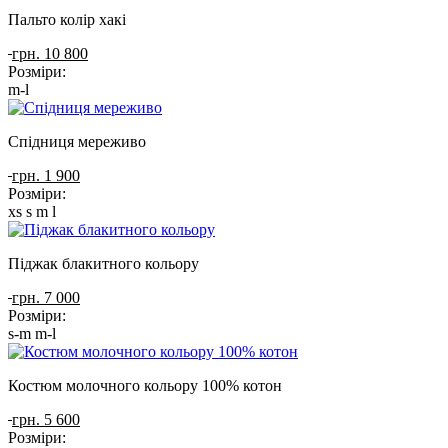
Пальто колір хакі
грн. 10 800
Розміри:
m-l
Спідниця мереживо
грн. 1 900
Розміри:
xs
s
m
l
Піджак блакитного кольору
грн. 7 000
Розміри:
s-m
m-l
Костюм молочного кольору 100% котон
грн. 5 600
Розміри: