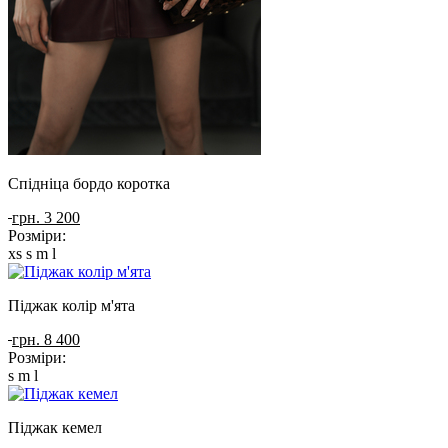
Спідніца бордо коротка
грн. 3 200
Розміри:
xs
s
m
l
Піджак колір м'ята
грн. 8 400
Розміри:
s
m
l
Піджак кемел