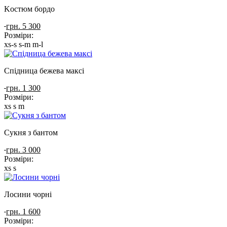
Kостюм бордо
грн. 5 300
Розміри:
xs-s
s-m
m-l
Спідница бежева максі
грн. 1 300
Розміри:
xs
s
m
Сукня з бантом
грн. 3 000
Розміри:
xs
s
Лосини чорні
грн. 1 600
Розміри: