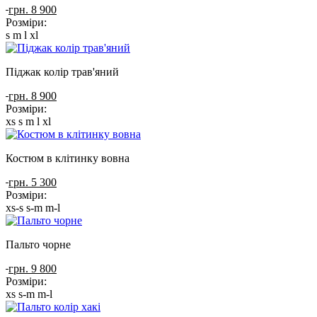
грн. 8 900
Розміри:
s
m
l
xl
Піджак колір трав'яний
грн. 8 900
Розміри:
xs
s
m
l
xl
Костюм в клітинку вовна
грн. 5 300
Розміри:
xs-s
s-m
m-l
Пальто чорне
грн. 9 800
Розміри:
xs
s-m
m-l