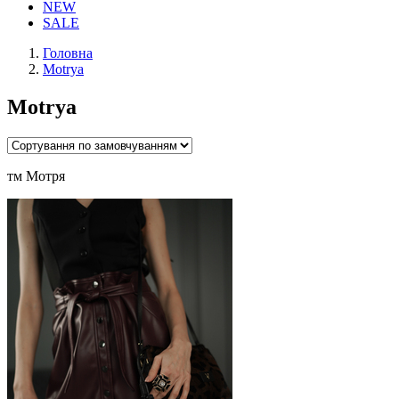
NEW
SALE
Головна
Motrya
Motrya
тм Мотря