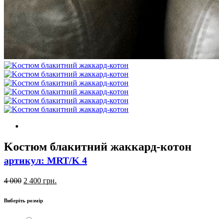
Kостюм блакитний жаккард-котон
артикул: MRT/K 4
4 000
2 400
грн.
Виберіть розмір