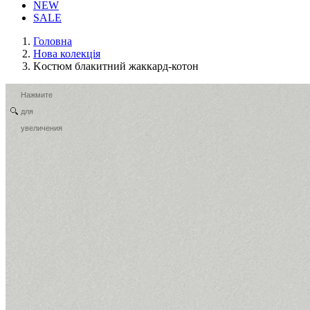
NEW
SALE
Головна
Нова колекція
Kостюм блакитний жаккард-котон
Нажмите
для
увеличения