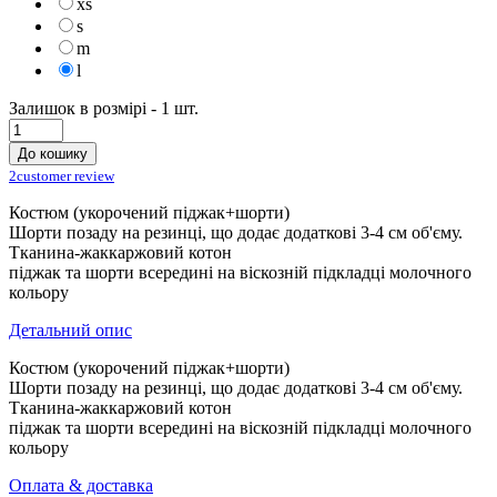
xs
s
m
l
Залишок в розмірі -
1
шт.
До кошику
2
customer review
Костюм (укорочений піджак+шорти)
Шорти позаду на резинці, що додає додаткові 3-4 см об'єму.
Тканина-жаккаржовий котон
піджак та шорти всередині на віскозній підкладці молочного
кольору
Детальний опис
Костюм (укорочений піджак+шорти)
Шорти позаду на резинці, що додає додаткові 3-4 см об'єму.
Тканина-жаккаржовий котон
піджак та шорти всередині на віскозній підкладці молочного
кольору
Оплата & доставка