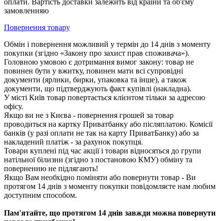
оплати. Вартість доставки залежить від країни та об'єму
замовленняю
Повернення товару
Обмін і повернення можливий у термін до 14 днів з моменту
покупки (згідно «Закону про захист прав споживача»).
Головною умовою є дотримання вимог закону: товар не
повинен бути у вжитку, повинен мати всі супровідні
документи (ярлики, бирки, упаковка та інше), а також
документи, що підтверджують факт купівлі (накладна).
У місті Київ товар повертається клієнтом тільки за адресою
офісу.
Якщо ви не з Києва - повернення грошей за товар
проводиться на картку Приватбанку або післяплатою. Комісії
банків (у разі оплати не так на карту ПриватБанку) або за
накладений платіж - за рахунок покупця.
Товари куплені під час акції і товари відносяться до групи
натільної білизни (згідно з постановою КМУ) обміну та
поверненню не підлягають!
Якщо Вам необхідно поміняти або повернути товар - Ви
протягом 14 днів з моменту покупки повідомляєте нам любим
доступним способом.
Пам'ятайте, що протягом 14 днів завжди можна повернути