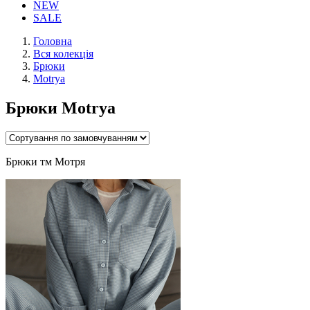
NEW
SALE
Головна
Вся колекція
Брюки
Motrya
Брюки Motrya
Брюки тм Мотря