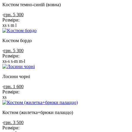
Kостюм темно-синій (вовна)
грн. 5 300
Розміри:
xs
s
m
l
Kостюм бордо
грн. 5 300
Розміри:
xs-s
s-m
m-l
Лосини чорні
грн. 1 600
Розміри:
xs
Костюм (жилетка+брюки палаццо)
грн. 3 500
Розміри: