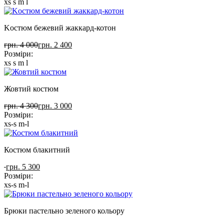
xs
s
m
l
Kостюм бежевий жаккард-котон
грн. 4 000
грн. 2 400
Розміри:
xs
s
m
l
Жовтий костюм
грн. 4 300
грн. 3 000
Розміри:
xs-s
m-l
Костюм блакитний
грн. 5 300
Розміри:
xs-s
m-l
Брюки пастельно зеленого кольору