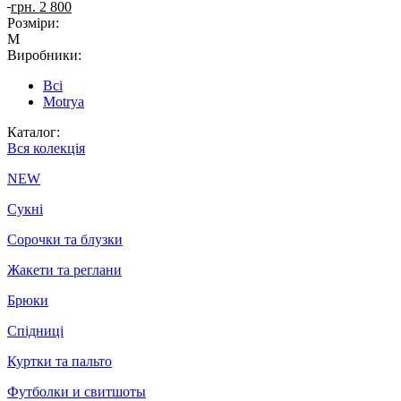
грн. 2 800
Розміри:
M
Виробники:
Всі
Motrya
Каталог:
Вся колекція
NEW
Сукні
Сорочки та блузки
Жакети та реглани
Брюки
Спідниці
Куртки та пальто
Футболки и свитшоты