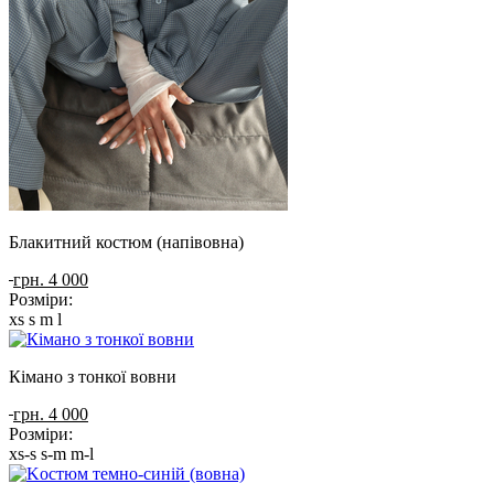
Блакитний костюм (напівовна)
грн. 4 000
Розміри:
xs
s
m
l
Кімано з тонкої вовни
грн. 4 000
Розміри:
xs-s
s-m
m-l