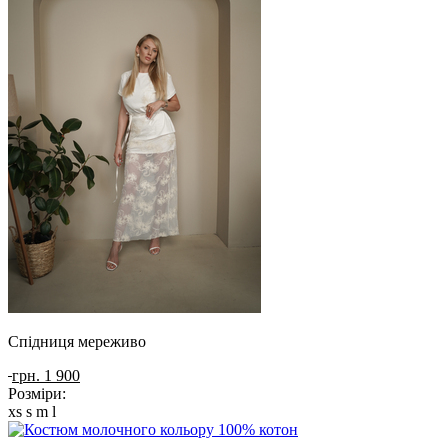
Спідниця мереживо
грн. 1 900
Розміри:
xs
s
m
l