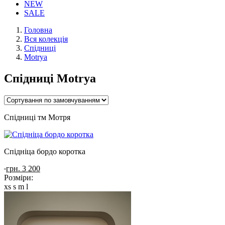
NEW
SALE
Головна
Вся колекція
Спідниці
Motrya
Спідниці Motrya
Спідниці тм Мотря
Спідніца бордо коротка
грн. 3 200
Розміри:
xs
s
m
l