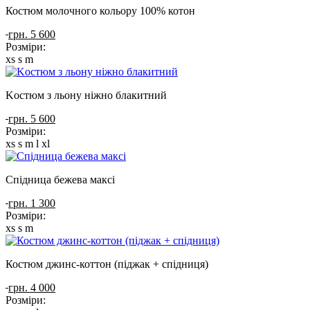
Костюм молочного кольору 100% котон
грн. 5 600
Розміри:
xs
s
m
Kостюм з льону ніжно блакитний
грн. 5 600
Розміри:
xs
s
m
l
xl
Спідница бежева максі
грн. 1 300
Розміри:
xs
s
m
Костюм джинс-коттон (піджак + спідниця)
грн. 4 000
Розміри: