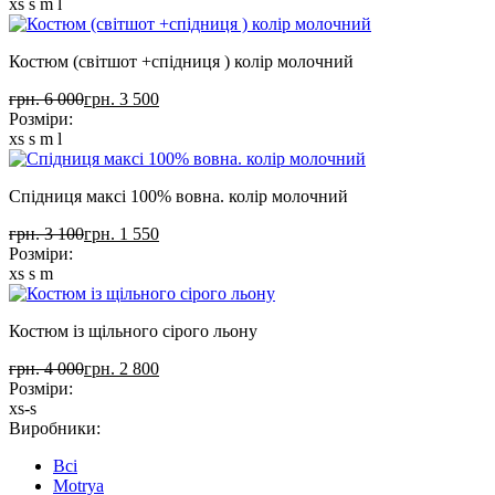
xs
s
m
l
Костюм (світшот +спідниця ) колір молочний
грн. 6 000
грн. 3 500
Розміри:
xs
s
m
l
Спідниця максі 100% вовна. колір молочний
грн. 3 100
грн. 1 550
Розміри:
xs
s
m
Костюм із щільного сірого льону
грн. 4 000
грн. 2 800
Розміри:
xs-s
Виробники:
Всі
Motrya