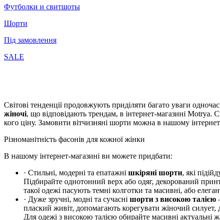
Футболки и свитшоты
Шорти
Під замовлення
SALE
Світові тенденції продовжують приділяти багато уваги одноча
жіночі
, що відповідають трендам, в інтернет-магазині Motrya. 
кого ціну. Замовити вітчизняні шорти можна в нашому інтернет
Різноманітність фасонів для кожної жінки
В нашому інтернет-магазині ви можете придбати:
· Стильні, модерні та епатажні
шкіряні шорти
, які піді
Підбирайте однотонний верх або одяг, декорований принто
такої одежі пасують темні колготки та масивні, або елеган
· Дуже зручні, модні та сучасні
шорти з високою талією
плаский живіт, допомагають корегувати жіночий силует, д
Для одежі з високою талією обирайте масивні актуальні ж