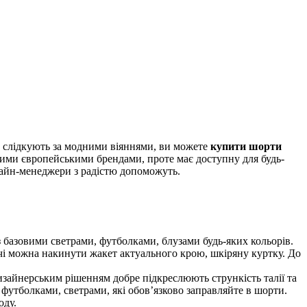
и слідкують за модними віяннями, ви можете
купити шорти
повими європейськими брендами, проте має доступну для будь-
нлайн-менеджери з радістю допоможуть.
 з базовими светрами, футболками, блузами будь-яких кольорів.
ечі можна накинути жакет актуального крою, шкіряну куртку. До
дизайнерським рішенням добре підкреслюють стрункість талії та
 футболками, светрами, які обов’язково заправляйте в шорти.
оду.