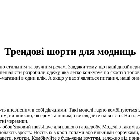
Трендові шорти для модниць
сно стильним та зручним речам. Завдяки тому, що наші дизайнер
Спеціалісти розробили одежу, яка легко конкурує по якості з то
-магазині в один клік. А якщо у вас з’являться питання, наші о
йдуть впевненим в собі дівчатами. Такі моделі гарно комбінуються
м, вишивкою, бісером та іншим, і виглядайте на всі сто. На пл
тні черевики.
– обов’язковий must-have для вашого гардеробу. Моделі з таким 
одають зросту. Носіть їх з кроп-топами або вільними сорочками,
акети, куртки. Комбінуйте з будь-яким взуттям, залежно від прив