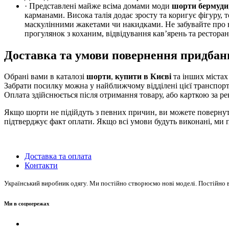
· Представлені майже всіма домами моди
шорти бермуди
карманами. Висока талія додає зросту та коригує фігуру,
маскулінними жакетами чи накидками. Не забувайте про ви
прогулянок з коханим, відвідування кав’ярень та ресторан
Доставка та умови повернення придбан
Обрані вами в каталозі
шорти
,
купити в Києві
та інших міста
Забрати посилку можна у найближчому відділені цієї транспорт
Оплата здійснюється після отримання товару, або карткою за ре
Якщо шорти не підійдуть з певних причин, ви можете повернути 
підтверджує факт оплати. Якщо всі умови будуть виконані, ми
Доставка та оплата
Контакти
Український виробник одягу. Ми постійно створюємо нові моделі. Постійно в 
Ми в соцмережах