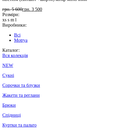
грн. 5 600
грн. 3 500
Розміри:
xs
s
m
l
Виробники:
Всі
Motrya
Каталог:
Вся колекція
NEW
Сукні
Сорочки та блузки
Жакети та реглани
Брюки
Спідниці
Куртки та пальто