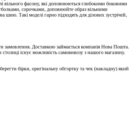
делі вільного фасону, які доповнюються глибокими боковими
футболками, сорочками, доповнюйте образ вільними
а шию. Такі моделі гарно підходять для ділових зустрічей,
ити замовлення. Доставкою займається компанія Нова Пошта.
в столиці існує можливість самовивозу з нашого магазину.
берегти бірки, оригінальну обгортку та чек (накладну) який