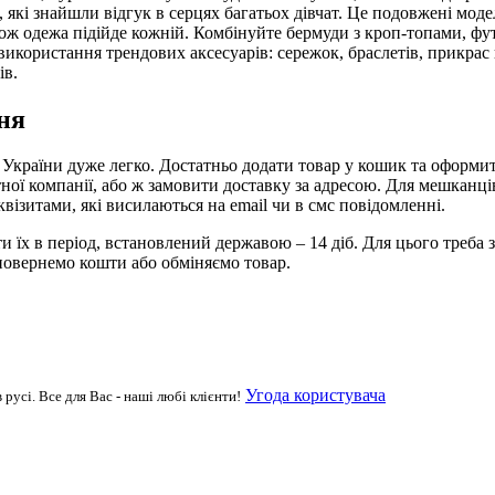
, які знайшли відгук в серцях багатьох дівчат. Це подовжені мо
 тож одежа підійде кожній. Комбінуйте бермуди з кроп-топами, 
користання трендових аксесуарів: сережок, браслетів, прикрас н
ів.
ня
х України дуже легко. Достатньо додати товар у кошик та оформ
ної компанії, або ж замовити доставку за адресою. Для мешканці
квізитами, які висилаються на email чи в смс повідомленні.
їх в період, встановлений державою – 14 діб. Для цього треба з
 повернемо кошти або обміняємо товар.
Угода користувача
русі. Все для Вас - наші любі клієнти!