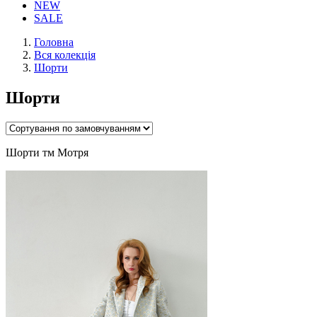
NEW
SALE
Головна
Вся колекція
Шорти
Шорти
Шорти тм Мотря