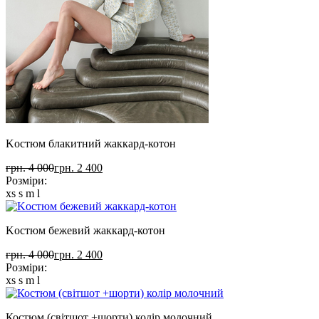
Kостюм блакитний жаккард-котон
грн. 4 000
грн. 2 400
Розміри:
xs
s
m
l
Kостюм бежевий жаккард-котон
грн. 4 000
грн. 2 400
Розміри:
xs
s
m
l
Костюм (світшот +шорти) колір молочний